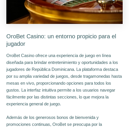
OroBet Casino: un entorno propicio para el
jugador
OroBet Casino ofrece una experiencia de juego en línea
diseñada para brindar entretenimiento y oportunidades a los
jugadores de República Dominicana. La plataforma destaca
por su amplia variedad de juegos, desde tragamonedas hasta
mesas en vivo, proporcionando opciones para todos los
gustos. La interfaz intuitiva permite a los usuarios navegar
fácilmente por las distintas secciones, lo que mejora la
experiencia general de juego.
Además de los generosos bonos de bienvenida y
promociones continuas, OroBet se preocupa por la