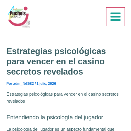
Ir
Post
Main
al
navigation
Menu
contenido
Estrategias psicológicas
para vencer en el casino
secretos revelados
Por
adm_fb3582
/
1 julio, 2026
Estrategias psicológicas para vencer en el casino secretos
revelados
Entendiendo la psicología del jugador
La psicología del jugador es un aspecto fundamental que