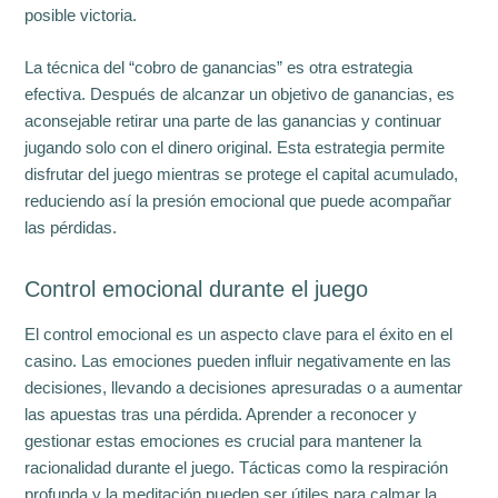
posible victoria.
La técnica del “cobro de ganancias” es otra estrategia
efectiva. Después de alcanzar un objetivo de ganancias, es
aconsejable retirar una parte de las ganancias y continuar
jugando solo con el dinero original. Esta estrategia permite
disfrutar del juego mientras se protege el capital acumulado,
reduciendo así la presión emocional que puede acompañar
las pérdidas.
Control emocional durante el juego
El control emocional es un aspecto clave para el éxito en el
casino. Las emociones pueden influir negativamente en las
decisiones, llevando a decisiones apresuradas o a aumentar
las apuestas tras una pérdida. Aprender a reconocer y
gestionar estas emociones es crucial para mantener la
racionalidad durante el juego. Tácticas como la respiración
profunda y la meditación pueden ser útiles para calmar la