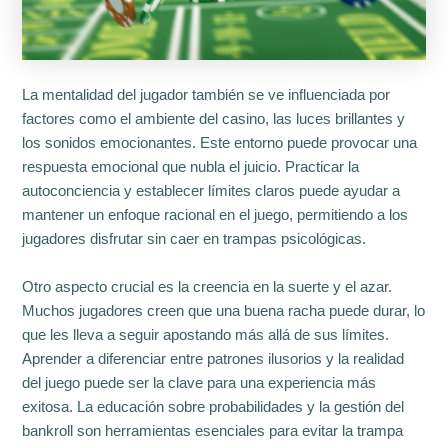
La mentalidad del jugador también se ve influenciada por
factores como el ambiente del casino, las luces brillantes y
los sonidos emocionantes. Este entorno puede provocar una
respuesta emocional que nubla el juicio. Practicar la
autoconciencia y establecer límites claros puede ayudar a
mantener un enfoque racional en el juego, permitiendo a los
jugadores disfrutar sin caer en trampas psicológicas.
Otro aspecto crucial es la creencia en la suerte y el azar.
Muchos jugadores creen que una buena racha puede durar, lo
que les lleva a seguir apostando más allá de sus límites.
Aprender a diferenciar entre patrones ilusorios y la realidad
del juego puede ser la clave para una experiencia más
exitosa. La educación sobre probabilidades y la gestión del
bankroll son herramientas esenciales para evitar la trampa