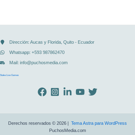
Dirección: Aucas y Florida, Quito - Ecuador
Whatsapp: +593 987862470
Mail: info@puchosmedia.com
Stake Live Games
Derechos reservados © 2026 |
Tema Astra para WordPress
PuchosMedia.com