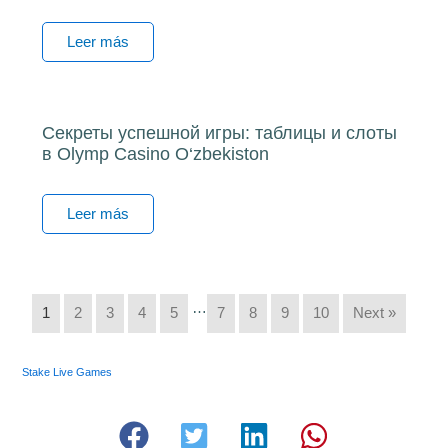
Leer más
Секреты успешной игры: таблицы и слоты
в Olymp Casino O‘zbekiston
Leer más
…
1
2
3
4
5
7
8
9
10
Next »
Stake Live Games